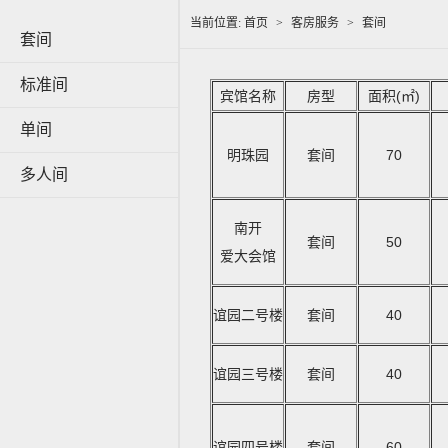
当前位置:
首页
>
客房服务
>
套间
套间
标准间
宾馆名称
房型
面积(㎡)
单间
明珠园
套间
70
多人间
南开
套间
50
爱大会馆
谊园二号楼
套间
40
谊园三号楼
套间
40
谊园四号楼
套间
60