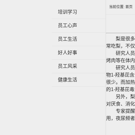
当前位置:
首页
培训学习
员工心声
梨是很多人
员工生活
常吃梨，不仅
好人好事
研究人员发
烤肉等在体内
员工风采
研究人员对
物1-羟基芘
健康生活
很少。而加热
的1-羟基芘
另外，梨虽
对厌食、消化
专家提醒，
用，夜尿频者