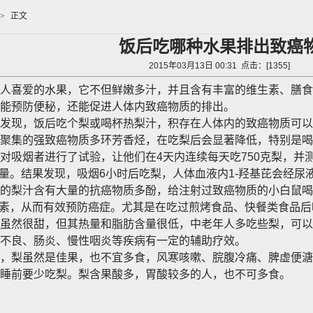
>
正文
饭后吃哪种水果排出致癌
2015年03月13日 00:31 点击：[
1355
]
喜爱的水果，它不但鲜嫩多汁，并且含有丰富的维生素、膳食
能预防便秘，还能促进人体内致癌物质的排出。
现，饭后吃个梨或喝杯热梨汁，积存在人体内的致癌物质可以
聚集的强致癌物质多环芳香烃，在吃梨后会显著降低，特别是喝
吸烟者进行了试验，让他们在4天内连续每天吃750克梨，并
含量。结果发现，吸烟6小时后吃梨，人体血液内1-羟基芘会经尿液
的梨汁含有大量的抗癌物质多酚，给注射过致癌物质的小白鼠喝
毒素，从而有效预防癌症。尤其是在吃过煎烤食品、快餐类食品
然很甜，但其热量和脂肪含量很低，中老年人多吃些梨，可以
不良、肠炎、慢性咽炎等疾病有一定的辅助疗效。
梨虽然是佳果，也不宜多食，风寒咳嗽、脘腹冷痛、脾虚便溏
睡前要少吃梨。梨含果酸多，胃酸较多的人，也不可多食。